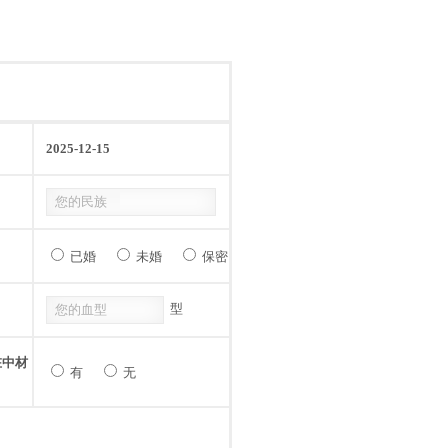
2025-12-15
已婚
未婚
保密
型
在中材
有
无