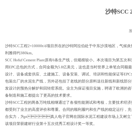
沙特SCC 
发
沙特
SCC
工程
2
×
10000t/d
项目所在的沙特阿拉伯处于中东沙漠地区，气
利雅得约
380km
。
SCC Hofuf Cement Plant
原有
6
条生产线，但规模较小。本次项目为第五次和
用
EPC
总包的方式，合同金额为
5.8
亿美元，这也是当时世界上单笔合同额最大的
设计、设备成套供应、土建施工、设备安装、调试、培训和性能保证等
EPC
包装出厂的水泥生产线，另外还包括了老线的部分原料送往新线和新线部分熟料
发设计的预热分解炉和回转窑系统。业主为保证项目实施，聘请了欧洲的咨
备制造和施工都提出了更高的技术要求。
沙特
SCC
工程的两条万吨线相继通过了各项性能测试和考核，主要技术经济
都受到了业主的高度评价和尊重。合同的顺利履约和生产线的稳定运行，充
合实力，为pt真人电子官网在国际水泥工程建设市场上又树立
该项目荣获建材行业第十五次优秀工程设计奖一等奖。