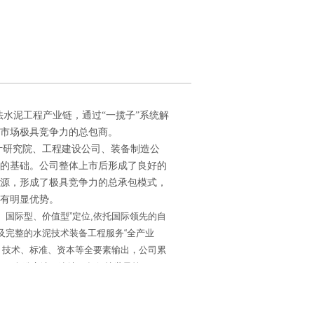
的新型干法水泥工程产业链，通过“一揽子”系统解
市场极具竞争力的总包商。
院、工程建设公司、装备制造公
的基础。公司整体上市后形成了良好的
源，形成了极具竞争力的总承包模式，
具有明显优势。
型、国际型、价值型”定位,依托国际领先的自
及完整的水泥技术装备工程服务“全产业
、技术、标准、资本等全要素输出，公司累
，75个粉磨站，连续13年保持世界第
场最具影响力的品牌。