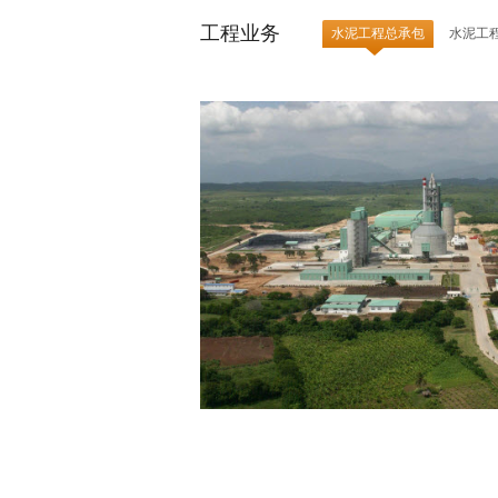
工程业务
水泥工程总承包
水泥工