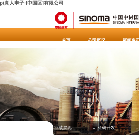
pt真人电子·[中国区]有限公司
首页
公司概况
新闻资
人力资源
联系pt真人电子·[中
主营业务
业绩展现
科研开发