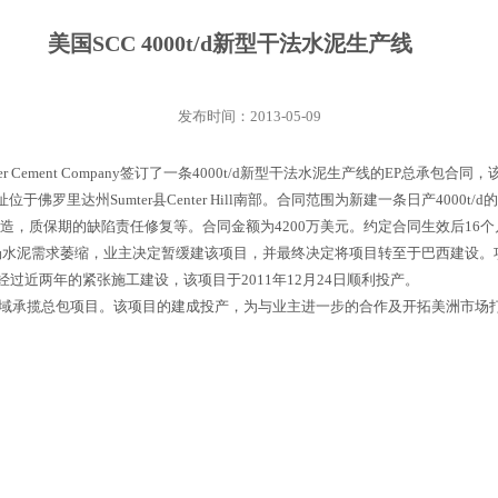
美国SCC 4000t/d新型干法水泥生产线
发布时间：2013-05-09
Sumter Cement Company签订了一条4000t/d新型干法水泥生产线的EP总
址位于佛罗里达州Sumter县Center Hill南部。合同范围为新建一条日产400
造，质保期的缺陷责任修复等。合同金额为4200万美元。约定合同生效后16
水泥需求萎缩，业主决定暂缓建该项目，并最终决定将项目转至于巴西建设
经过近两年的紧张施工建设，该项目于2011年12月24日顺利投产。
区域承揽总包项目。该项目的建成投产，为与业主进一步的合作及开拓美洲市场