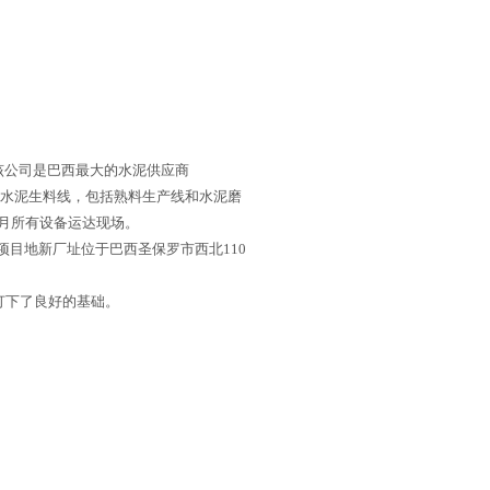
承包合同，该公司是巴西最大的水泥供应商
0t/d的水泥生料线，包括熟料生产线和水泥磨
个月所有设备运达现场。
。项目地新厂址位于巴西圣保罗市西北110
打下了良好的基础。